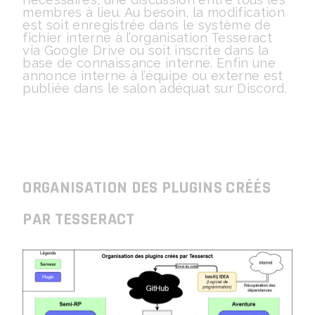
membres à lieu. Au besoin, la modification
est soit enregistrée dans le système de
fichier interne à l’organisation Tesseract
via Google Drive ou soit inscrite dans la
base de connaissance interne. Enfin une
annonce interne à l’équipe ou externe est
publiée dans le salon adéquat sur Discord.
ORGANISATION DES PLUGINS CRÉÉS
PAR TESSERACT