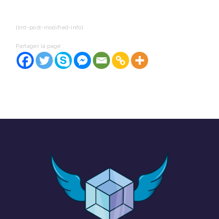
[lmt-post-modified-info]
Partager la page :