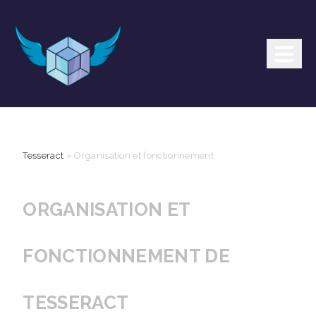
Tesseract
»
Organisation et fonctionnement
ORGANISATION ET
FONCTIONNEMENT DE
TESSERACT