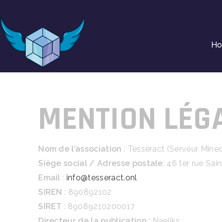
H
MENTION LÉGA
Nom de l’association
: Tesseract (Serveur Minec
Siège social / Adresse postale
: 46 ter rue Sa
Email
:
info@tesseract.onl
SIREN
: 890892102
SIRET
: 89089210200017
Directeur de la publication
: Naeliks