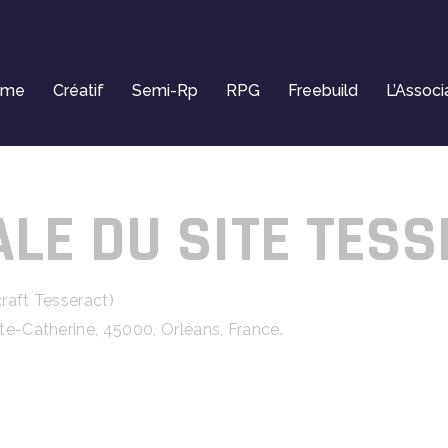
ome
Créatif
Semi-Rp
RPG
Freebuild
L’Associ
LE DU SITE TES
raft Tesseract)
inte-Catherine, 45000, Orléans, France.