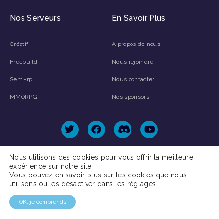
Nos Serveurs
En Savoir Plus
Créatif
A propos de nous
Freebuild
Nous rejoindre
Semi-rp
Nous contacter
MMORPG
Nos sponsors
Retrouvez Nous Sur Les Réseaux
Nous utilisons des cookies pour vous offrir la meilleure
expérience sur notre site.
Vous pouvez en savoir plus sur les cookies que nous
utilisons ou les désactiver dans les
réglages
.
OK, je comprends
Copyright © 2025 Tesseract Onl